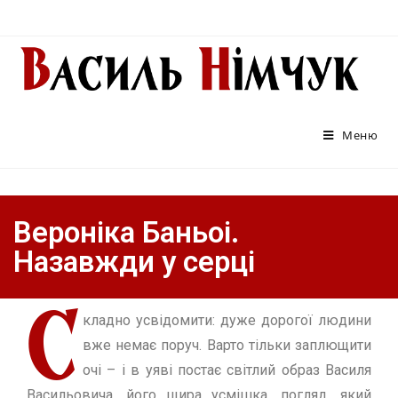
Меню
Вероніка Баньоі.
Назавжди у серці
С
кладно усвідомити: дуже дорогої людини
вже немає поруч. Варто тільки заплющити
очі – і в уяві постає світлий образ Василя
Васильовича, його щира усмішка, погляд, який