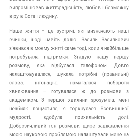
випромінював життєрадісність, любов і безмежну
віру в Бога і людину.
Наше життя – це зустрічі, які визначають наші
вчинки, іноді навіть долю. Василь Васильович
з’явився в моєму житті саме тоді, коли я найбільше
потребувала підтримки. Згадую нашу першу
розмову, яка відбулася телефоном. Довго
налаштовувалася, шукала потрібні (правильні)
слова, інтонацію, намагалася побороти
хвилювання – готувалася ж до розмови з
академіком. З першої хвилини зрозуміла: мені
неабияк пощастило, я торкнулася Всевишньої
мудрості, здобула прихильність долі.
Доброзичливий тон розмови, щире зацікавлення
моєю науковою проблемою налаштували мене на