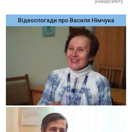
університету
Відеоспогади про Василя Німчука