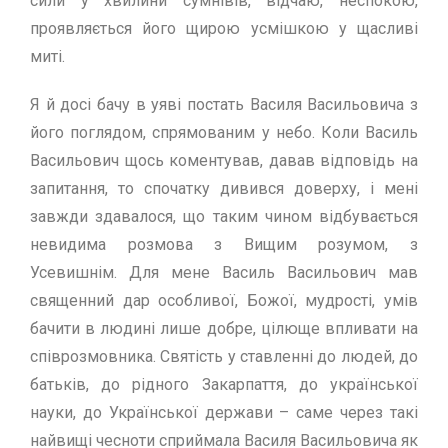
сили у хвилини сумнівів, відчаю, неспокою,
проявляється його щирою усмішкою у щасливі
миті.
Я й досі бачу в уяві постать Василя Васильовича з
його поглядом, спрямованим у небо. Коли Василь
Васильович щось коментував, давав відповідь на
запитання, то спочатку дивився доверху, і мені
завжди здавалося, що таким чином відбувається
невидима розмова з Вищим розумом, з
Усевишнім. Для мене Василь Васильович мав
священний дар особливої, Божої, мудрості, умів
бачити в людині лише добре, цілюще впливати на
співрозмовника. Святість у ставленні до людей, до
батьків, до рідного Закарпаття, до української
науки, до Української держави – саме через такі
найвищі чесноти сприймала Василя Васильовича як