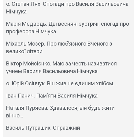
о. Степан Лях. Спогади про Василя Васильовича
Німчука
Марія Медведь. Дві весняні зустрічі: спогад про
професора Німчука
Міхаель Мозер. Про люб’язного Вченого з
великої літери
Віктор Мойсієнко. Маю за честь називатися
учнем Василя Васильовича Німчука
о. Юрій Осінчук. Він жив не єдиним хлібом…
Іван Панич. Пам’яти Василя Німчука
Наталя Пуряєва. Здавалося, він буде жити
вічно…
Василь Путрашик. Справжній