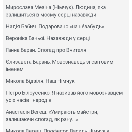
Мирослава Мезіна (Німчук). Людина, яка
залишиться в моєму серці назавжди
Надія Бабич. Подаровано «на нéзабудь»
Вероніка Баньоі. Назавжди у серці
Ганна Баран. Спогад про Вчителя
Єлизавета Барань. Мовознавець зі світовим
іменем
Микола Бідзіля. Наш Німчук
Петро Білоусенко. Я називав його мовознавцем
усіх часів і народів
Анастасія Вегеш. «Умирають майстри,
залишаючи спогад, як рану…»
Микола Вегеш. Професор Василь Німчук у