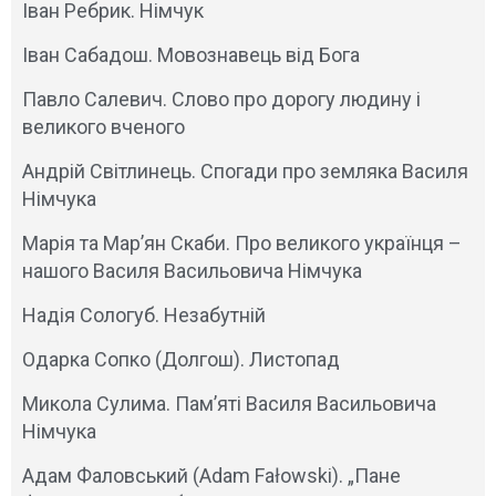
Іван Ребрик. Німчук
Іван Сабадош. Мовознавець від Бога
Павло Салевич. Слово про дорогу людину і
великого вченого
Андрій Світлинець. Спогади про земляка Василя
Німчука
Марія та Мар’ян Скаби. Про великого українця –
нашого Василя Васильовича Німчука
Надія Сологуб. Незабутній
Одарка Сопко (Долгош). Листопад
Микола Сулима. Пам’яті Василя Васильовича
Німчука
Адам Фаловський (Adam Fałowski). „Пане