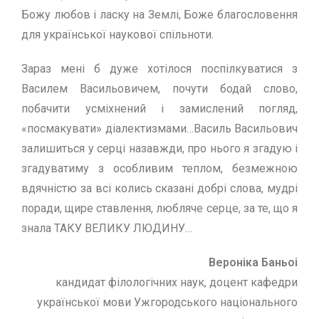
Божу любов і ласку на Землі, Боже благословення
для української наукової спільноти.
Зараз мені б дуже хотілося поспілкуватися з
Василем Васильовичем, почути бодай слово,
побачити усміхнений і замислений погляд,
«посмакувати» діалектизмами…Василь Васильович
залишиться у серці назавжди, про нього я згадую і
згадуватиму з особливим теплом, безмежною
вдячністю за всі колись сказані добрі слова, мудрі
поради, щире ставлення, любляче серце, за те, що я
знала ТАКУ ВЕЛИКУ ЛЮДИНУ…
Вероніка Баньоі
кандидат філологічних наук, доцент кафедри
української мови Ужгородського національного