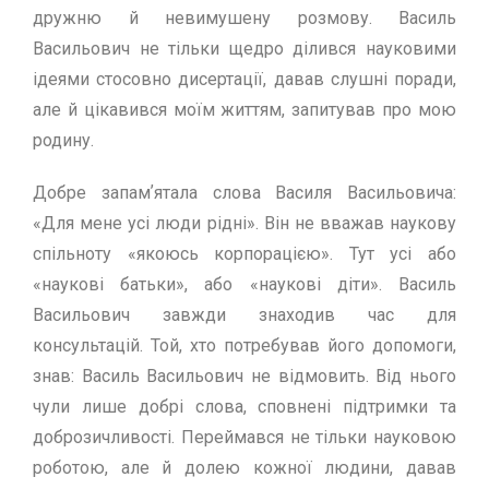
дружню й невимушену розмову. Василь
Васильович не тільки щедро ділився науковими
ідеями стосовно дисертації, давав слушні поради,
але й цікавився моїм життям, запитував про мою
родину.
Добре запамʼятала слова Василя Васильовича:
«Для мене усі люди рідні». Він не вважав наукову
спільноту «якоюсь корпорацією». Тут усі або
«наукові батьки», або «наукові діти». Василь
Васильович завжди знаходив час для
консультацій. Той, хто потребував його допомоги,
знав: Василь Васильович не відмовить. Від нього
чули лише добрі слова, сповнені підтримки та
доброзичливості. Переймався не тільки науковою
роботою, але й долею кожної людини, давав