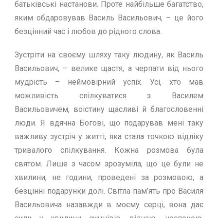
батьківські настанови. Проте найбільше багатство,
яким обдаровував Василь Васильович, – це його
безцінний час і любов до рідного слова.
Зустріти на своєму шляху таку людину, як Василь
Васильович, – велике щастя, а черпати від нього
мудрість – неймовірний успіх. Усі, хто мав
можливість спілкуватися з Василем
Васильовичем, воістину щасливі й благословенні
люди. Я вдячна Богові, що подарував мені таку
важливу зустріч у житті, яка стала точкою відліку
тривалого спілкування. Кожна розмова була
святом. Лише з часом зрозуміла, що це були не
хвилини, не години, проведені за розмовою, а
безцінні подарунки долі. Світла пам’ять про Василя
Васильовича назавжди в моєму серці, вона дає