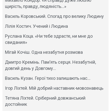
Михайло Кондор. «Я справді дуже люблю
щирість, правду, людяність…»
Василь Коровський. Спогад про велику Людину
Лілія Костич. Учений і Людина
Руслана Коца. «Ни тебе здрасте, ни мне до
свидания»
Мігай Кочіш. Одна незабутня розмова
Дмитро Кремінь. Памʼять серця. Незабутній,
довгий день у Довгому…
Василь Кузан. Герої тихо залишають нас…
Ігор Ліхтей. Мій добрий наставник-мовознавець
Тетяна Ліхтей. Сріберний довжанський
достойник