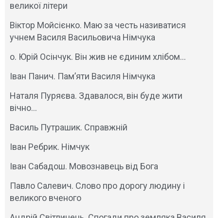
великої літери
Віктор Мойсієнко. Маю за честь називатися
учнем Василя Васильовича Німчука
о. Юрій Осінчук. Він жив не єдиним хлібом…
Іван Панич. Пам’яти Василя Німчука
Наталя Пуряєва. Здавалося, він буде жити
вічно…
Василь Путрашик. Справжній
Іван Ребрик. Німчук
Іван Сабадош. Мовознавець від Бога
Павло Салевич. Слово про дорогу людину і
великого вченого
Андрій Світлинець. Спогади про земляка Василя