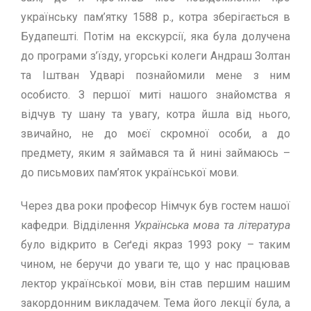
українську пам’ятку 1588 р., котра зберiгається в
Будапештi. Потiм на екскурсiї, яка була долучена
до програми з’їзду, угорськi колеги Андраш Золтан
та Iштван Удварi познайомили мене з ним
особисто. З першої митi нашого знайомства я
вiдчув ту шану та увагу, котра йшла вiд нього,
звичайно, не до моєї скромної особи, а до
предмету, яким я займався та й нинi займаюсь –
до письмових пам’яток української мови.
Через два роки професор Нiмчук був гостем нашої
кафедри. Вiддiлення
Українська мова та л
i
тература
було вiдкрито в Сеґедi якраз 1993 року – таким
чином, не беручи до уваги те, що у нас працював
лектор української мови, вiн став першим нашим
закордонним викладачем. Тема його лекцiї була, а