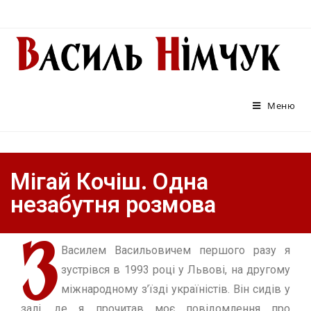
Меню
Мігай Кочіш. Одна
незабутня розмова
З
Василем Васильовичем першого разу я
зустрiвся в 1993 роцi у Львовi, на другому
мiжнародному з’їздi українiстiв. Вiн сидiв у
залi, де я прочитав моє повiдомлення про