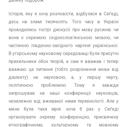
далеку подорож.
Iсторiя, яку я хочу розповiсти, вiдбулася в Сеґедi,
десь на зламi тисячолiть. Того часу в Українi
проводились гострi дискусiї про мову русинiв: чи
вона є окремою схiднослов’янською мовою, чи
частиною пiвденно-захiдного нарiччя української.
В угорському науковому середовищі були присутнi
прихильники обох теорiй, а сам я вважав i тепер
вважаю це питання (тобто розрiзнення мови вiд
дiалекту) не науковою, а, у першу чергу,
полiтичною проблемою. Тому я завжди
запрошував на нашi конференцiї науковцiв,
незалежно вiд вживаної ними термiнологiї. Але у
мене була така мрiя: хоча б раз у Сеґедi
органiзувати окрему конференцiю, присвячену
етнографiчному, культурному та мовному