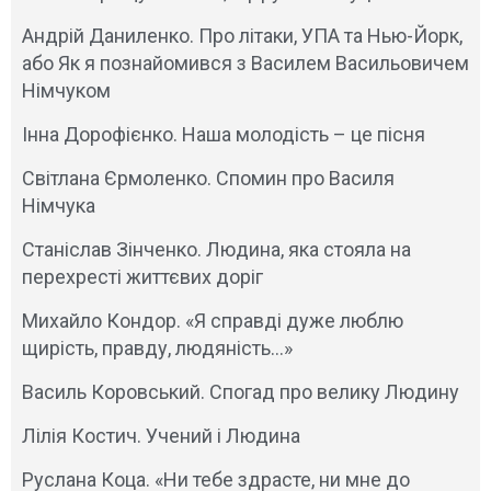
Андрій Даниленко. Про літаки, УПА та Нью-Йорк,
або Як я познайомився з Василем Васильовичем
Німчуком
Інна Дорофієнко. Наша молодість – це пісня
Світлана Єрмоленко. Спомин про Василя
Німчука
Станіслав Зінченко. Людина, яка стояла на
перехресті життєвих доріг
Михайло Кондор. «Я справді дуже люблю
щирість, правду, людяність…»
Василь Коровський. Спогад про велику Людину
Лілія Костич. Учений і Людина
Руслана Коца. «Ни тебе здрасте, ни мне до