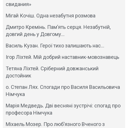
свидания»
Мігай Кочіш. Одна незабутня розмова
Дмитро Кремінь. Памʼять серця. Незабутній,
довгий день у Довгому…
Василь Кузан. Герої тихо залишають нас…
Ігор Ліхтей. Мій добрий наставник-мовознавець
Тетяна Ліхтей. Сріберний довжанський
достойник
о. Степан Лях. Спогади про Василя Васильовича
Німчука
Марія Медведь. Дві весняні зустрічі: спогад про
професора Німчука
Міхаель Мозер. Про люб’язного Вченого з