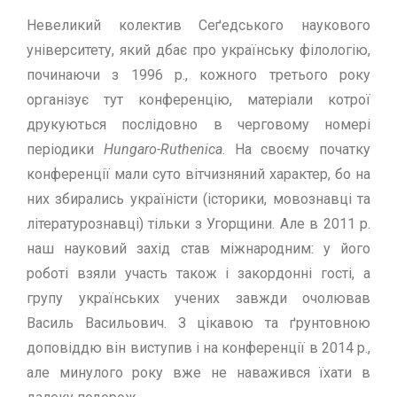
Невеликий колектив Сеґедського наукового
унiверситету, який дбає про українську фiлологiю,
починаючи з 1996 р., кожного третього року
органiзує тут конференцiю, матерiали котрої
друкуються послiдовно в черговому номерi
перiодики
Hungaro-Ruthenica
. На своєму початку
конференцiї мали суто вiтчизняний характер, бо на
них збирались українiсти (iсторики, мовознавцi та
лiтературознавцi) тiльки з Угорщини. Але в 2011 р.
наш науковий захiд став мiжнародним: у його
роботi взяли участь також i закордоннi гостi, а
групу українських учeниx завжди очолював
Василь Васильович. З цiкавою та ґрунтовною
доповiддю вiн виступив i на конференцiї в 2014 р.,
але минулого року вже не наважився їхати в