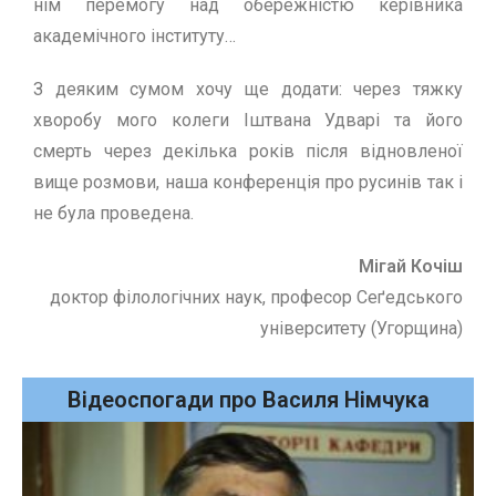
нiм перемогу над обережнiстю керiвника
академiчного iнституту…
З деяким сумом хочу ще додати: через тяжку
хворобу мого колеги Iштвана Удварi та його
смерть через декiлька рокiв пiсля вiдновленої
вище розмови, наша конференцiя про русинiв так i
не була проведена.
Мігай Кочіш
доктор філологічних наук, професор Сеґедського
університету (Угорщина)
Відеоспогади про Василя Німчука