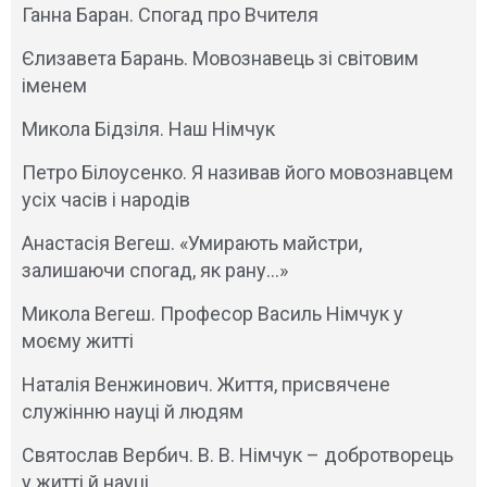
Ганна Баран. Спогад про Вчителя
Єлизавета Барань. Мовознавець зі світовим
іменем
Микола Бідзіля. Наш Німчук
Петро Білоусенко. Я називав його мовознавцем
усіх часів і народів
Анастасія Вегеш. «Умирають майстри,
залишаючи спогад, як рану…»
Микола Вегеш. Професор Василь Німчук у
моєму житті
Наталія Венжинович. Життя, присвячене
служінню науці й людям
Святослав Вербич. В. В. Німчук – добротворець
у житті й науці