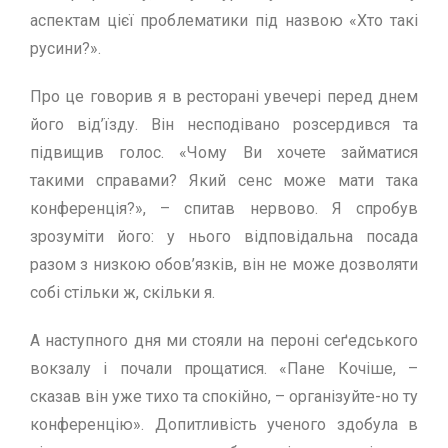
аспектам цiєї проблематики пiд назвою «Хто такi
русини?».
Про це говорив я в ресторанi увечерi перед днем
його вiд’їзду. Вiн несподiвано розсердився та
пiдвищив голос. «Чому Ви хочете займатися
такими справами? Який сенс може мати така
конференцiя?», – спитав нервово. Я спробув
зрозумiти його: у нього вiдповiдальна посада
разом з низкою обов’язкiв, вiн не може дозволяти
собi стiльки ж, скiльки я.
А наступного дня ми стояли на перонi сеґедського
вокзалу i почали прощатися. «Пане Кочiше, –
сказав вiн уже тихо та спокiйно, – органiзуйте-но ту
конференцiю». Допитливiсть ученого здобула в