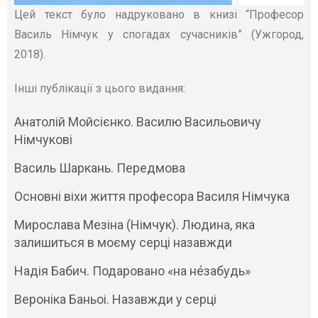
Цей текст було надруковано в книзі “Професор
Василь Німчук у спогадах сучасників” (Ужгород,
2018).
Інші публікації з цього видання:
Анатолій Мойсієнко. Василю Васильовичу
Німчукові
Василь Шаркань. Передмова
Основні віхи життя професора Василя Німчука
Мирослава Мезіна (Німчук). Людина, яка
залишиться в моєму серці назавжди
Надія Бабич. Подаровано «на нéзабудь»
Вероніка Баньоі. Назавжди у серці