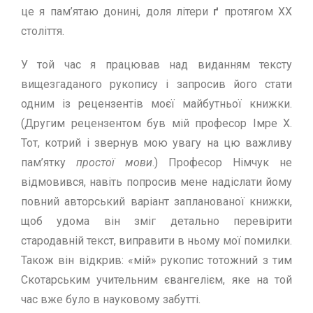
це я пам’ятаю донинi, доля лiтери
ґ
протягом ХХ
столiття.
У той час я працював над виданням тексту
вищезгаданого рукопису i запросив його стати
одним із рецензентів моєї майбутньої книжки.
(Другим рецензентом був мiй професор Iмре Х.
Тот, котрий i звернув мою увагу на цю важливу
пам’ятку
простої мови
.) Професор Нiмчук не
вiдмовився, навiть попросив мене надiслати йому
повний авторський варiант запланованої книжки,
щоб удома вiн змiг детально перевiрити
стародавнiй текст, виправити в ньому мої помилки.
Також вiн вiдкрив: «мiй» рукопис тотожний з тим
Скотарським учительним євангелiєм, яке на той
час вже було в науковому забуттi.