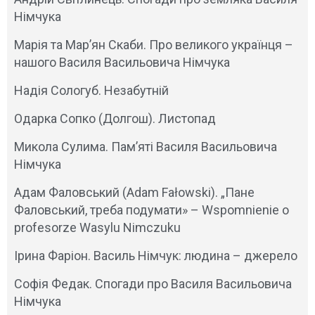
Німчука
Марія та Мар’ян Скаби. Про великого українця –
нашого Василя Васильовича Німчука
Надія Сологуб. Незабутній
Одарка Сопко (Долгош). Листопад
Микола Сулима. Пам’яті Василя Васильовича
Німчука
Адам Фаловський (Adam Fałowski). „Пане
Фаловський, треба подумати» – Wspomnienie o
profesorze Wasylu Nimczuku
Ірина Фаріон. Василь Німчук: людина – джерело
Софія Федак. Спогади про Василя Васильовича
Німчука