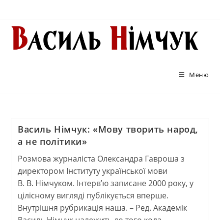
Перейти
до
вмісту
Меню
Василь Німчук: «Мову творить народ,
а не політики»
Розмова журналіста Олександра Гавроша з
директором Інституту української мови
В. В. Німчуком. Інтерв’ю записане 2000 року, у
цілісному вигляді публікується вперше.
Внутрішня рубрикація наша. – Ред. Академік