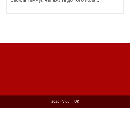
Василь Німчук належить до того кола…
2026 - Vidomi.UK